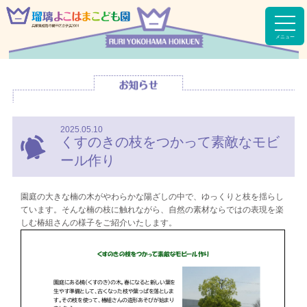
t
o
メニュー
g
g
l
e
n
a
v
i
g
2025.05.10
a
くすのきの枝をつかって素敵なモビ
t
i
ール作り
o
n
園庭の大きな楠の木がやわらかな陽ざしの中で、ゆっくりと枝を揺らし
ています。そんな楠の枝に触れながら、自然の素材ならではの表現を楽
しむ椿組さんの様子をご紹介いたします。